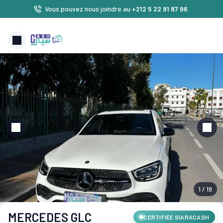
Vous pouvez nous joindre au
+212 5 22 91 87 96
.
1 / 19
MERCEDES GLC
CERTIFIÉE SIARACASH