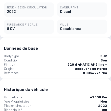
1ÈRE MISE EN CIRCULATION
CARBURANT
2022
Diesel
PUISSANCE FISCALE
VILLE
8 CV
Casablanca
Données de base
Body type
SUV
Condition
Bon
Finition
220 d 4MATIC AMG line +
Origine
Dédouané au Maroc
Référence
#B0swV7oPXa
Historique du véhicule
Kilométrage
42000 Km
1ere Propriétaire
Non
Mise en circulation
2022
Disponibilité
Oui