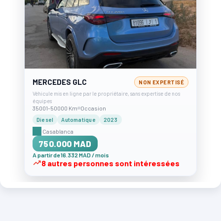
MERCEDES GLC
NON EXPERTISÉ
Véhicule mis en ligne par le propriétaire, sans expertise de nos
équipes
35001-50000 Km
Occasion
Diesel
Automatique
2023
Casablanca
750.000 MAD
A partir de 16.332 MAD / mois
8 autres personnes sont intéressées