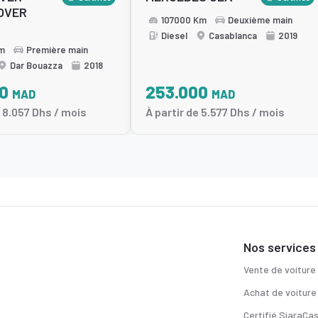
OVER
107000 Km
Deuxième main
Diesel
Casablanca
2019
m
Première main
Dar Bouazza
2018
00
253.000
MAD
MAD
e 8.057 Dhs / mois
À partir de 5.577 Dhs / mois
Nos services
Vente de voiture
Achat de voiture
Certifié SiaraCa