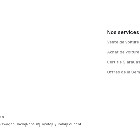
Nos services
Vente de voiture
Achat de voiture
Certifié SiaraCa
Offres de la Sem
es
lkswagen
|
Dacia
|
Renault
|
Toyota
|
Hyundai
|
Peugeot