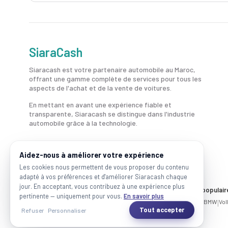
SiaraCash
Siaracash est votre partenaire automobile au Maroc,
offrant une gamme complète de services pour tous les
aspects de l'achat et de la vente de voitures.
En mettant en avant une expérience fiable et
transparente, Siaracash se distingue dans l'industrie
automobile grâce à la technologie.
Aidez-nous à améliorer votre expérience
Les cookies nous permettent de vous proposer du contenu
adapté à vos préférences et d'améliorer Siaracash chaque
jour. En acceptant, vous contribuez à une expérience plus
Voitures par ville
Marques populair
pertinente — uniquement pour vous.
En savoir plus
Casablanca
|
Rabat
|
Mohammadia
|
Salé
|
Témara
|
Kénitra
Mercedes
|
BMW
|
Vo
Tout accepter
Refuser
Personnaliser
2026 SiaraCash - Tous les droits sont réservés