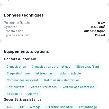
Données techniques
Puissance fiscale
9 CV
Cylindrée
2.0L cm³
Transmission
Automatique
Type de carburant
Diesel
Équipements & options
Confort & intérieur
Climatisation
Climatisation automatique
Siège chauffant
Siège électrique
Intérieur cuir
Volant réglable
Commandes au volant
Rétroviseurs électriques
Toit ouvrant
Vitres surteintées
Verrouillage centralisé
Keyless Go
Alarme
Sécurité & assistance
ABS
ESP
Airbags
Direction assistée
Antipatinage