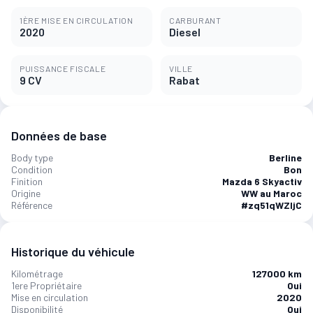
1ÈRE MISE EN CIRCULATION
CARBURANT
2020
Diesel
PUISSANCE FISCALE
VILLE
9 CV
Rabat
Données de base
Body type
Berline
Condition
Bon
Finition
Mazda 6 Skyactiv
Origine
WW au Maroc
Référence
#zq51qWZljC
Historique du véhicule
Kilométrage
127000 km
1ere Propriétaire
Oui
Mise en circulation
2020
Disponibilité
Oui