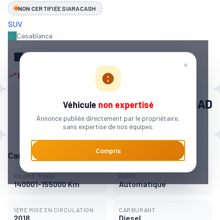
NON CERTIFIÉE SIARACASH
SUV
Casablanca
Partager
×
10 autres personnes sont intéressées
250 000 MAD
Véhicule
non expertisé
Annonce publiée directement par le propriétaire,
3 896 MAD / mois
sans expertise de nos équipes.
Compris
Caractéristiques principales
KILOMÉTRAGE
BOÎTE
140001-155000 Km
Automatique
1ÈRE MISE EN CIRCULATION
CARBURANT
2018
Diesel