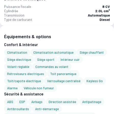
Puissance fiscale
8 CV
Cylindrée
2.0L cm³
Transmission
Automatique
Type de carburant
Diesel
Équipements & options
Confort & intérieur
Climatisation
Climatisation automatique
Siège chauffant
Siège électrique
Siège sport
Intérieur cuir
Volant réglable
Commandes au volant
Rétroviseurs électriques
Toit panoramique
Toit/capote électrique
Verrouillage centralisé
Keyless Go
Alarme
Véhicule non fumeur
Sécurité & assistance
ABS
ESP
Airbags
Direction assistée
Antipatinage
Antibrouillards
Anti-démarrage