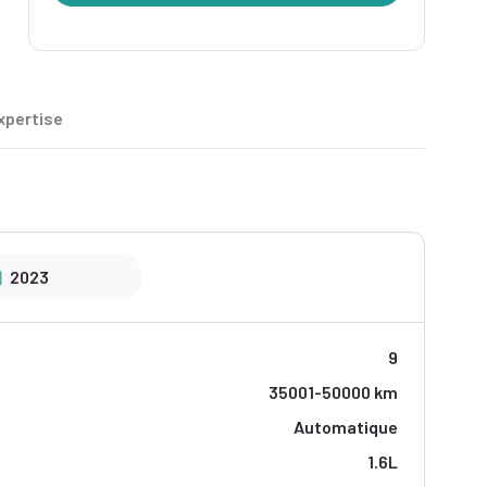
xpertise
2023
9
35001-50000 km
Automatique
1.6L