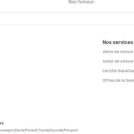
Non fumeur:
Nos services
Vente de voiture
Achat de voiture
Certifié SiaraCa
Offres de la Sem
es
lkswagen
|
Dacia
|
Renault
|
Toyota
|
Hyundai
|
Peugeot