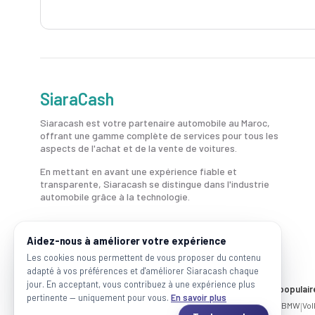
SiaraCash
Siaracash est votre partenaire automobile au Maroc,
offrant une gamme complète de services pour tous les
aspects de l'achat et de la vente de voitures.
En mettant en avant une expérience fiable et
transparente, Siaracash se distingue dans l'industrie
automobile grâce à la technologie.
Aidez-nous à améliorer votre expérience
Les cookies nous permettent de vous proposer du contenu
adapté à vos préférences et d'améliorer Siaracash chaque
jour. En acceptant, vous contribuez à une expérience plus
Voitures par ville
Marques populair
pertinente — uniquement pour vous.
En savoir plus
Casablanca
|
Rabat
|
Mohammadia
|
Salé
|
Témara
|
Kénitra
Mercedes
|
BMW
|
Vo