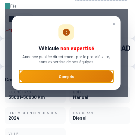
Fès
Partager
×
11 autres personnes sont intéressées
240 000 MAD
Véhicule
non expertisé
Annonce publiée directement par le propriétaire,
3 740 MAD / mois
sans expertise de nos équipes.
Compris
Caractéristiques principales
KILOMÉTRAGE
BOÎTE
35001-50000 Km
Manual
1ÈRE MISE EN CIRCULATION
CARBURANT
2024
Diesel
VILLE