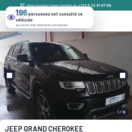
Vous pouvez nous joindre au
+212 5 22 91 87 96
.
196
personnes ont consulté ce
véhicule
au cours des dernières 24 heures
1 / 16
JEEP GRAND CHEROKEE