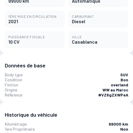
99000 km
Automatique
1ÈRE MISE EN CIRCULATION
CARBURANT
2021
Diesel
PUISSANCE FISCALE
VILLE
10 CV
Casablanca
Données de base
Body type
SUV
Condition
Bon
Finition
overland
Origine
WW au Maroc
Référence
#VZ6gZXWPeA
Historique du véhicule
Kilométrage
99000 km
1ere Propriétaire
Non