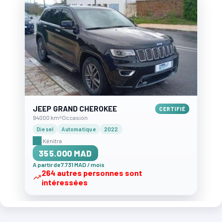
JEEP GRAND CHEROKEE
CERTIFIÉ
94000 km
Occasion
Diesel
Automatique
2022
Kénitra
355.000 MAD
A partir de 7.731 MAD / mois
264 autres personnes sont
intéressées