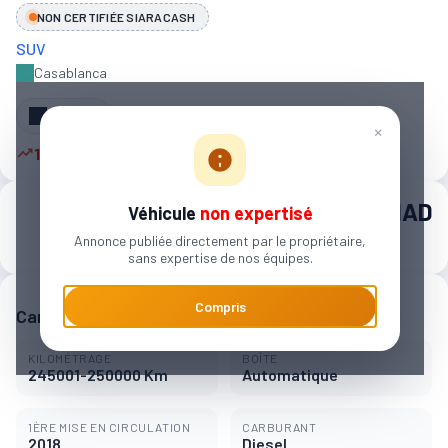
NON CERTIFIÉE SIARACASH
SUV
Casablanca
Partager
×
11 autres personnes sont intéressées
140 000 MAD
Véhicule
non expertisé
Annonce publiée directement par le propriétaire,
2 214 MAD / mois
sans expertise de nos équipes.
Compris
Caractéristiques principales
KILOMÉTRAGE
BOÎTE
245001-250000 Km
Automatique
1ÈRE MISE EN CIRCULATION
CARBURANT
2018
Diesel