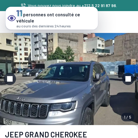
Vous pouvez nous joindre au
+212 5 22 91 87 96
.
11
personnes ont consulté ce
véhicule
au cours des dernières 24 heures
1 / 5
JEEP GRAND CHEROKEE