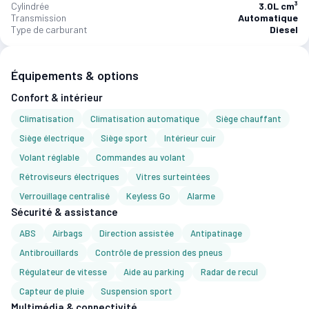
Cylindrée
3.0L cm³
Transmission
Automatique
Type de carburant
Diesel
Équipements & options
Confort & intérieur
Climatisation
Climatisation automatique
Siège chauffant
Siège électrique
Siège sport
Intérieur cuir
Volant réglable
Commandes au volant
Rétroviseurs électriques
Vitres surteintées
Verrouillage centralisé
Keyless Go
Alarme
Sécurité & assistance
ABS
Airbags
Direction assistée
Antipatinage
Antibrouillards
Contrôle de pression des pneus
Régulateur de vitesse
Aide au parking
Radar de recul
Capteur de pluie
Suspension sport
Multimédia & connectivité