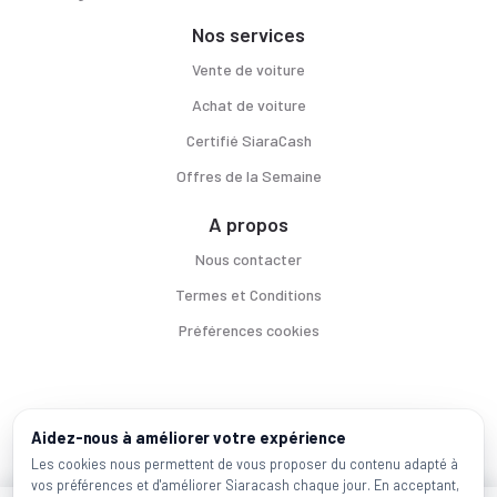
Nos services
Vente de voiture
Achat de voiture
Certifié SiaraCash
Offres de la Semaine
A propos
Nous contacter
Termes et Conditions
Préférences cookies
Voitures par ville
Aidez-nous à améliorer votre expérience
Casablanca
|
Rabat
|
Mohammadia
|
Salé
|
Témara
|
Kénitra
Les cookies nous permettent de vous proposer du contenu adapté à
vos préférences et d'améliorer Siaracash chaque jour. En acceptant,
Marques populaires