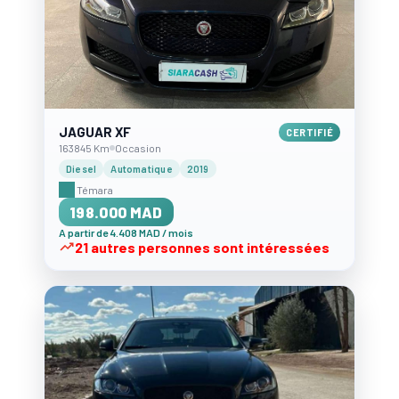
JAGUAR XF
CERTIFIÉ
163845 Km
Occasion
Diesel
Automatique
2019
Témara
198.000 MAD
A partir de 4.408 MAD / mois
21 autres personnes sont intéressées