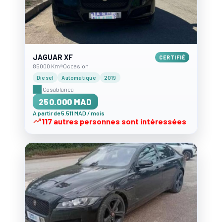
JAGUAR XF
CERTIFIÉ
85000 Km
Occasion
Diesel
Automatique
2019
Casablanca
250.000 MAD
A partir de 5.511 MAD / mois
117 autres personnes sont intéressées