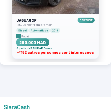
JAGUAR XF
CERTIFIÉ
125000 Km
Première main
Diesel
Automatique
2019
Rabat
250.000 MAD
A partir de 5.511 MAD / mois
162 autres personnes sont intéressées
SiaraCash