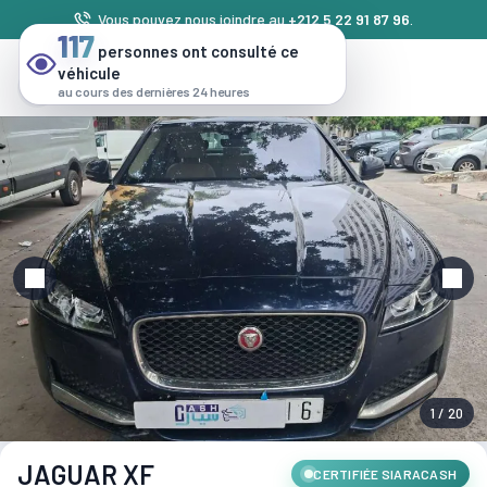
Vous pouvez nous joindre au
+212 5 22 91 87 96
.
117
personnes ont consulté ce
véhicule
au cours des dernières 24 heures
1 / 20
JAGUAR XF
CERTIFIÉE SIARACASH