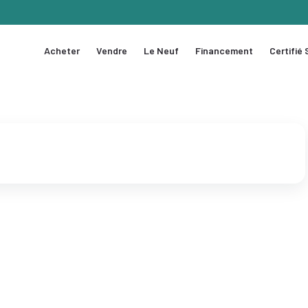
Acheter
Vendre
Le Neuf
Financement
Certifié
1 / 3
❯