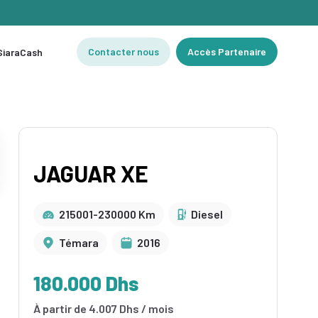
Contacter nous
Accès Partenaire
 SiaraCash
JAGUAR XE
215001-230000 Km
Diesel
Témara
2016
180.000 Dhs
À partir de 4.007 Dhs / mois