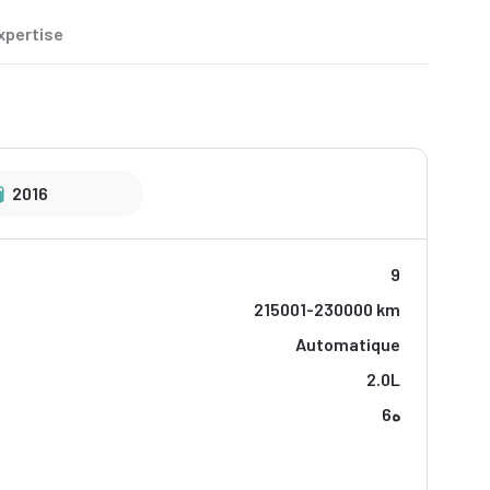
xpertise
2016
9
215001-230000 km
Automatique
2.0L
ه6