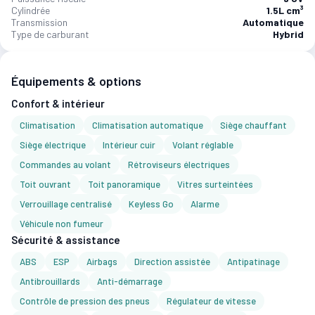
Cylindrée
1.5L cm³
Transmission
Automatique
Type de carburant
Hybrid
Équipements & options
Confort & intérieur
Climatisation
Climatisation automatique
Siège chauffant
Siège électrique
Intérieur cuir
Volant réglable
Commandes au volant
Rétroviseurs électriques
Toit ouvrant
Toit panoramique
Vitres surteintées
Verrouillage centralisé
Keyless Go
Alarme
Véhicule non fumeur
Sécurité & assistance
ABS
ESP
Airbags
Direction assistée
Antipatinage
Antibrouillards
Anti-démarrage
Contrôle de pression des pneus
Régulateur de vitesse