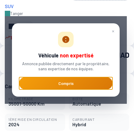
SUV
Tanger‎
Partager
×
16 autres personnes sont intéressées
370 000 MAD
Véhicule
non expertisé
Annonce publiée directement par le propriétaire,
5 710 MAD / mois
sans expertise de nos équipes.
Compris
Caractéristiques principales
KILOMÉTRAGE
BOÎTE
35001-50000 Km
Automatique
1ÈRE MISE EN CIRCULATION
CARBURANT
2024
Hybrid