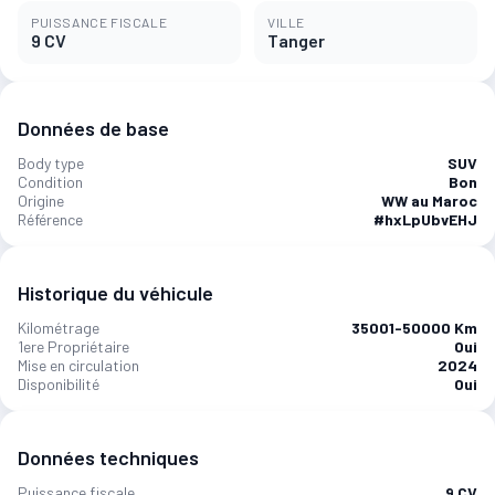
PUISSANCE FISCALE
VILLE
9 CV
Tanger‎
Données de base
Body type
SUV
Condition
Bon
Origine
WW au Maroc
Référence
#hxLpUbvEHJ
Historique du véhicule
Kilométrage
35001-50000 Km
1ere Propriétaire
Oui
Mise en circulation
2024
Disponibilité
Oui
Données techniques
Puissance fiscale
9 CV