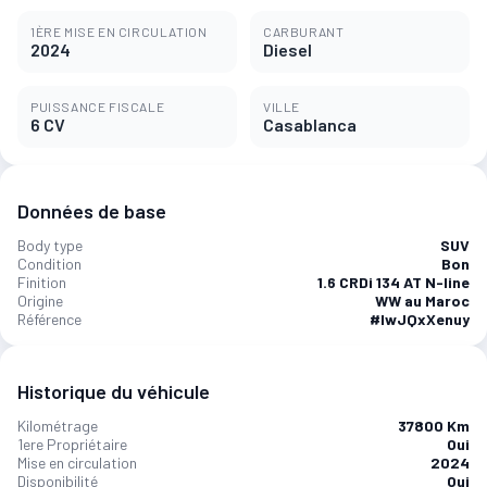
1ÈRE MISE EN CIRCULATION
CARBURANT
2024
Diesel
PUISSANCE FISCALE
VILLE
6 CV
Casablanca
Données de base
Body type
SUV
Condition
Bon
Finition
1.6 CRDi 134 AT N-line
Origine
WW au Maroc
Référence
#lwJQxXenuy
Historique du véhicule
Kilométrage
37800 Km
1ere Propriétaire
Oui
Mise en circulation
2024
Disponibilité
Oui