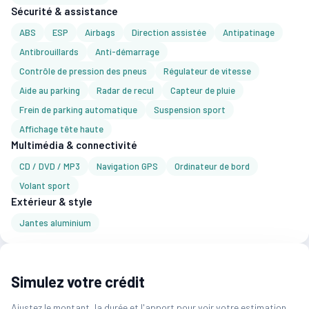
Sécurité & assistance
ABS
ESP
Airbags
Direction assistée
Antipatinage
Antibrouillards
Anti-démarrage
Contrôle de pression des pneus
Régulateur de vitesse
Aide au parking
Radar de recul
Capteur de pluie
Frein de parking automatique
Suspension sport
Affichage tête haute
Multimédia & connectivité
CD / DVD / MP3
Navigation GPS
Ordinateur de bord
Volant sport
Extérieur & style
Jantes aluminium
Simulez votre crédit
Ajustez le montant, la durée et l'apport pour voir votre estimation