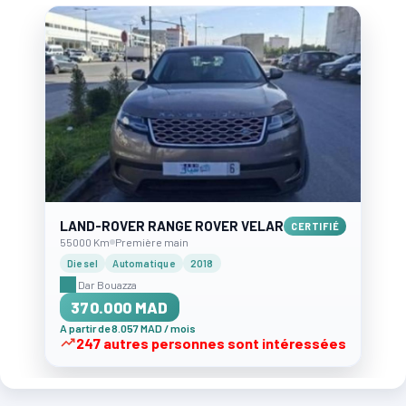
LAND-ROVER RANGE ROVER VELAR
CERTIFIÉ
55000 Km
Première main
Diesel
Automatique
2018
Dar Bouazza
370.000 MAD
A partir de 8.057 MAD / mois
247 autres personnes sont intéressées