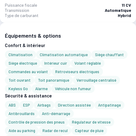
Puissance fiscale
11 CV
Transmission
Automatique
Type de carburant
Hybrid
Équipements & options
Confort & intérieur
Climatisation
Climatisation automatique
Siège chauffant
Siège électrique
Intérieur cuir
Volant réglable
Commandes au volant
Rétroviseurs électriques
Toit ouvrant
Toit panoramique
Verrouillage centralisé
Keyless Go
Alarme
Véhicule non fumeur
Sécurité & assistance
ABS
ESP
Airbags
Direction assistée
Antipatinage
Antibrouillards
Anti-démarrage
Contrôle de pression des pneus
Régulateur de vitesse
Aide au parking
Radar de recul
Capteur de pluie