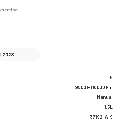
xpertise
2023
6
95001-110000 km
Manual
1.5L
37192-A-9