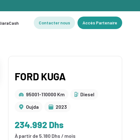
Contacter nous
Accès Partenaire
 SiaraCash
FORD KUGA
95001-110000 Km
Diesel
Oujda
2023
234.992 Dhs
À partir de 5.180 Dhs / mois