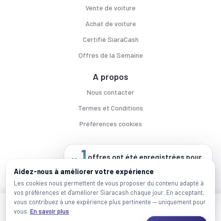
Vente de voiture
Achat de voiture
Certifié SiaraCash
Offres de la Semaine
A propos
Nous contacter
Termes et Conditions
Préférences cookies
1
offres ont été enregistrées pour
ce véhicule
Voitures par ville
Aidez-nous à améliorer votre expérience
depuis sa mise en ligne
Casablanca
|
Rabat
|
Mohammadia
|
Salé
|
Témara
|
Kénitra
Les cookies nous permettent de vous proposer du contenu adapté à
vos préférences et d'améliorer Siaracash chaque jour. En acceptant,
Marques populaires
vous contribuez à une expérience plus pertinente — uniquement pour
Mercedes
|
BMW
|
Volkswagen
|
Dacia
|
Renault
|
Toyota
|
Hyundai
|
Peugeot
J'ai besoin de plus d'infos
vous.
En savoir plus