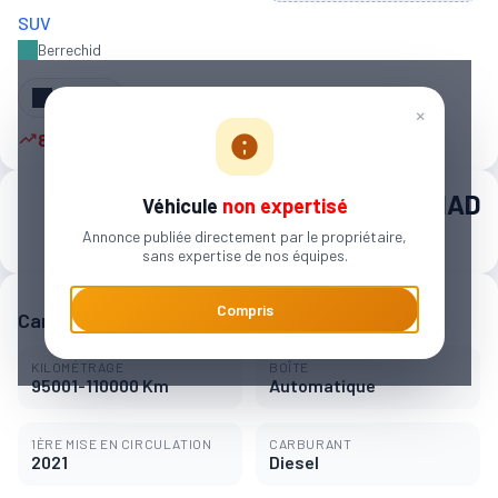
SUV
Berrechid
Partager
×
8 autres personnes sont intéressées
225 000 MAD
Véhicule
non expertisé
Annonce publiée directement par le propriétaire,
3 506 MAD / mois
sans expertise de nos équipes.
Compris
Caractéristiques principales
KILOMÉTRAGE
BOÎTE
95001-110000 Km
Automatique
1ÈRE MISE EN CIRCULATION
CARBURANT
2021
Diesel