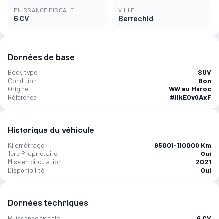
PUISSANCE FISCALE
VILLE
6 CV
Berrechid
Données de base
Body type
SUV
Condition
Bon
Origine
WW au Maroc
Référence
#1IkEOv0AxF
Historique du véhicule
Kilométrage
95001-110000 Km
1ere Propriétaire
Oui
Mise en circulation
2021
Disponibilité
Oui
Données techniques
Puissance fiscale
6 CV