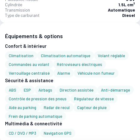
Cylindrée
1.5L cm³
Transmission
Automatique
Type de carburant
Diesel
Équipements & options
Confort & intérieur
Climatisation
Climatisation automatique
Volant réglable
Commandes au volant
Rétroviseurs électriques
Verrouillage centralisé
Alarme
Véhicule non fumeur
Sécurité & assistance
ABS
ESP
Airbags
Direction assistée
Anti-démarrage
Contrôle de pression des pneus
Régulateur de vitesse
Aide au parking
Radar de recul
Capteur de pluie
Frein de parking automatique
Multimédia & connectivité
CD / DVD / MP3
Navigation GPS