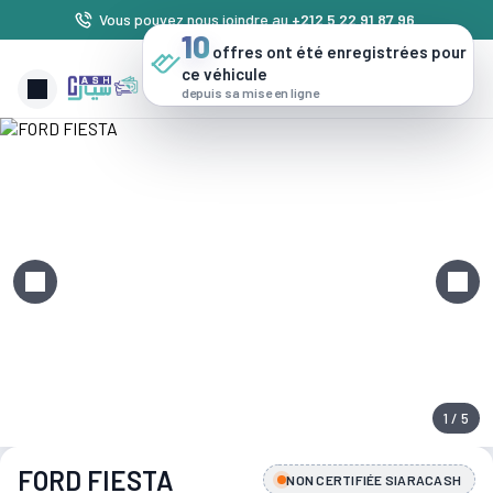
Vous pouvez nous joindre au
+212 5 22 91 87 96
.
10
offres ont été enregistrées pour
ce véhicule
depuis sa mise en ligne
1 / 5
FORD FIESTA
NON CERTIFIÉE SIARACASH