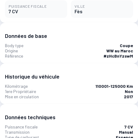
PUISSANCE FISCALE
VILLE
7 CV
Fès
Données de base
Body type
Coupe
Origine
WW au Maroc
Référence
#zHcBnYzswM
Historique du véhicule
Kilométrage
110001-125000 Km
1ere Propriétaire
Non
Mise en circulation
2017
Données techniques
Puissance fiscale
7 CV
Transmission
Manual
Type de carburant
Essence