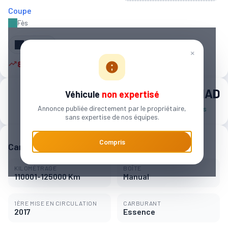
Coupe
Fès
Partager
×
8 autres personnes sont intéressées
85 000 MAD
Véhicule
non expertisé
Annonce publiée directement par le propriétaire,
1 344 MAD / mois
sans expertise de nos équipes.
Compris
Caractéristiques principales
KILOMÉTRAGE
BOÎTE
110001-125000 Km
Manual
1ÈRE MISE EN CIRCULATION
CARBURANT
2017
Essence