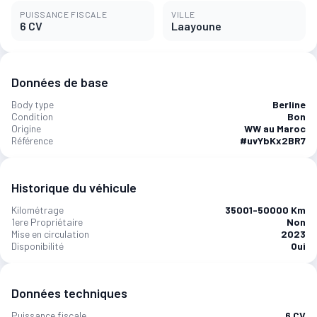
PUISSANCE FISCALE
VILLE
6 CV
Laayoune‎
Données de base
Body type
Berline
Condition
Bon
Origine
WW au Maroc
Référence
#uvYbKx2BR7
Historique du véhicule
Kilométrage
35001-50000 Km
1ere Propriétaire
Non
Mise en circulation
2023
Disponibilité
Oui
Données techniques
Puissance fiscale
6 CV