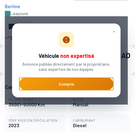
Berline
Laayoune‎
Partager
×
9 autres personnes sont intéressées
135 000 MAD
Véhicule
non expertisé
Annonce publiée directement par le propriétaire,
2 135 MAD / mois
sans expertise de nos équipes.
Compris
Caractéristiques principales
KILOMÉTRAGE
BOÎTE
35001-50000 Km
Manual
1ÈRE MISE EN CIRCULATION
CARBURANT
2023
Diesel