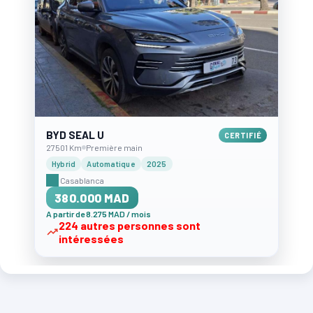
BYD SEAL U
CERTIFIÉ
27501 Km
Première main
Hybrid
Automatique
2025
Casablanca
380.000 MAD
A partir de 8.275 MAD / mois
224 autres personnes sont
intéressées