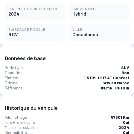
1ÈRE MISE EN CIRCULATION
CARBURANT
2024
Hybrid
PUISSANCE FISCALE
VILLE
9 CV
Casablanca
Données de base
Body type
SUV
Condition
Bon
Finition
1.5 DM-i 217 AT Confort
Origine
WW au Maroc
Référence
#LmRTCPf01n
Historique du véhicule
Kilométrage
57501 Km
1ere Propriétaire
Oui
Mise en circulation
2024
Disponibilité
Oui