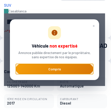
SUV
Casablanca
Partager
×
11 autres personnes sont intéressées
245 000 MAD
Véhicule
non expertisé
Annonce publiée directement par le propriétaire,
3 818 MAD / mois
sans expertise de nos équipes.
Compris
Caractéristiques principales
KILOMÉTRAGE
BOÎTE
125001-140000 Km
Automatique
1ÈRE MISE EN CIRCULATION
CARBURANT
2017
Diesel