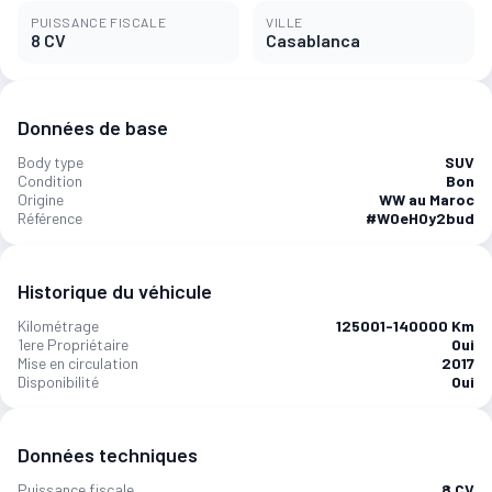
PUISSANCE FISCALE
VILLE
8 CV
Casablanca
Données de base
Body type
SUV
Condition
Bon
Origine
WW au Maroc
Référence
#W0eH0y2bud
Historique du véhicule
Kilométrage
125001-140000 Km
1ere Propriétaire
Oui
Mise en circulation
2017
Disponibilité
Oui
Données techniques
Puissance fiscale
8 CV