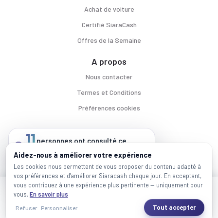
Achat de voiture
Certifié SiaraCash
Offres de la Semaine
A propos
Nous contacter
Termes et Conditions
Préférences cookies
11
personnes ont consulté ce
véhicule
Voitures par ville
Aidez-nous à améliorer votre expérience
au cours des dernières 24 heures
Casablanca
|
Rabat
|
Mohammadia
|
Salé
|
Témara
|
Kénitra
Les cookies nous permettent de vous proposer du contenu adapté à
vos préférences et d'améliorer Siaracash chaque jour. En acceptant,
Marques populaires
vous contribuez à une expérience plus pertinente — uniquement pour
Mercedes
|
BMW
|
Volkswagen
|
Dacia
|
Renault
|
Toyota
|
Hyundai
|
Peugeot
J'ai besoin de plus d'infos
vous.
En savoir plus
Tout accepter
Refuser
Personnaliser
WhatsApp
2026 SiaraCash - Tous les droits sont réservés