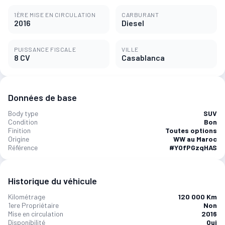
1ÈRE MISE EN CIRCULATION
CARBURANT
2016
Diesel
PUISSANCE FISCALE
VILLE
8 CV
Casablanca
Données de base
Body type
SUV
Condition
Bon
Finition
Toutes options
Origine
WW au Maroc
Référence
#YOfPGzqHAS
Historique du véhicule
Kilométrage
120 000 Km
1ere Propriétaire
Non
Mise en circulation
2016
Disponibilité
Oui