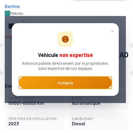
Berline
Meknès‎
Partager
×
16 autres personnes sont intéressées
495 000 MAD
Véhicule
non expertisé
Annonce publiée directement par le propriétaire,
7 545 MAD / mois
sans expertise de nos équipes.
Compris
Caractéristiques principales
KILOMÉTRAGE
BOÎTE
50001-65000 Km
Automatique
1ÈRE MISE EN CIRCULATION
CARBURANT
2023
Diesel