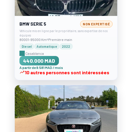
BMW SERIE 5
NON EXPERTISÉ
Véhicule mis en ligne par le propriétaire, sans expertise de nos
équipes
80001-95000 Km
Première main
Diesel
Automatique
2022
Casablanca
440.000 MAD
A partir de 9.581 MAD / mois
10 autres personnes sont intéressées