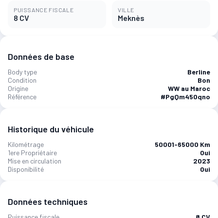
PUISSANCE FISCALE
VILLE
8 CV
Meknès‎
Données de base
Body type
Berline
Condition
Bon
Origine
WW au Maroc
Référence
#PgQm450qno
Historique du véhicule
Kilométrage
50001-65000 Km
1ere Propriétaire
Oui
Mise en circulation
2023
Disponibilité
Oui
Données techniques
Puissance fiscale
8 CV