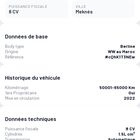
PUISSANCE FISCALE
VILLE
8 CV
Meknès‎
Données de base
Body type
Berline
Origine
WW au Maroc
Référence
#cQhK1T3NEw
Historique du véhicule
Kilométrage
50001-65000 Km
1ere Propriétaire
Oui
Mise en circulation
2022
Données techniques
Puissance fiscale
8 CV
Cylindrée
1.5L cm³
Transmission
Automatique