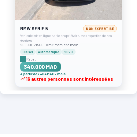
BMW SERIE 5
NON EXPERTISÉ
Véhicule mis en ligne par le propriétaire, sans expertise de nos
équipes
200001-215000 Km
Première main
Diesel
Automatique
2020
Rabat
340.000 MAD
A partir de 7.404 MAD / mois
16 autres personnes sont intéressées