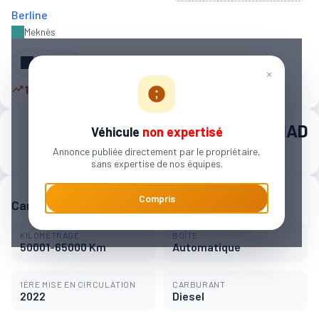
Berline
Meknès‎
Partager
×
16 autres personnes sont intéressées
405 000 MAD
Véhicule
non expertisé
Annonce publiée directement par le propriétaire,
6 250 MAD / mois
sans expertise de nos équipes.
Compris
Caractéristiques principales
KILOMÉTRAGE
BOÎTE
50001-65000 Km
Automatique
1ÈRE MISE EN CIRCULATION
CARBURANT
2022
Diesel