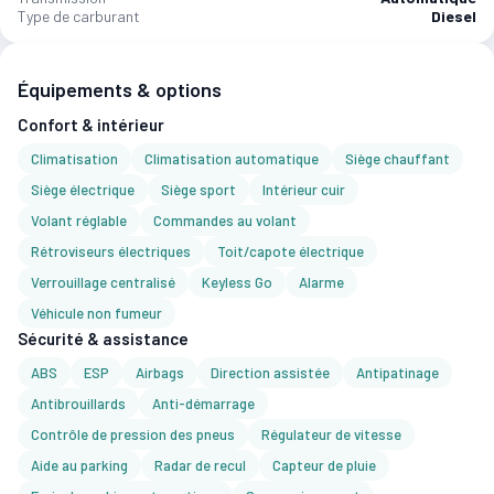
Type de carburant
Diesel
Équipements & options
Confort & intérieur
Climatisation
Climatisation automatique
Siège chauffant
Siège électrique
Siège sport
Intérieur cuir
Volant réglable
Commandes au volant
Rétroviseurs électriques
Toit/capote électrique
Verrouillage centralisé
Keyless Go
Alarme
Véhicule non fumeur
Sécurité & assistance
ABS
ESP
Airbags
Direction assistée
Antipatinage
Antibrouillards
Anti-démarrage
Contrôle de pression des pneus
Régulateur de vitesse
Aide au parking
Radar de recul
Capteur de pluie