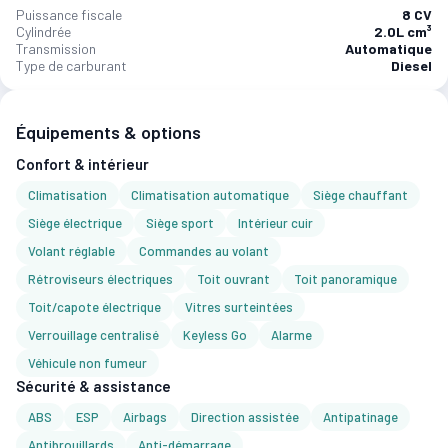
Puissance fiscale
8 CV
Cylindrée
2.0L cm³
Transmission
Automatique
Type de carburant
Diesel
Équipements & options
Confort & intérieur
Climatisation
Climatisation automatique
Siège chauffant
Siège électrique
Siège sport
Intérieur cuir
Volant réglable
Commandes au volant
Rétroviseurs électriques
Toit ouvrant
Toit panoramique
Toit/capote électrique
Vitres surteintées
Verrouillage centralisé
Keyless Go
Alarme
Véhicule non fumeur
Sécurité & assistance
ABS
ESP
Airbags
Direction assistée
Antipatinage
Antibrouillards
Anti-démarrage