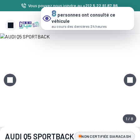
Vous pouvez nous joindre au
+212 5 22 91 87 96
.
8
personnes ont consulté ce
véhicule
au cours des dernières 24 heures
1 / 8
AUDI Q5 SPORTBACK
NON CERTIFIÉE SIARACASH