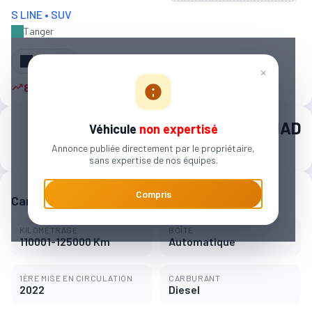
S LINE • SUV
Tanger‎
Partager
×
8 autres personnes sont intéressées
625 000 MAD
Véhicule
non expertisé
Annonce publiée directement par le propriétaire,
9 527 MAD / mois
sans expertise de nos équipes.
Compris
Caractéristiques principales
KILOMÉTRAGE
BOÎTE
110001-125000 Km
Automatique
1ÈRE MISE EN CIRCULATION
CARBURANT
2022
Diesel