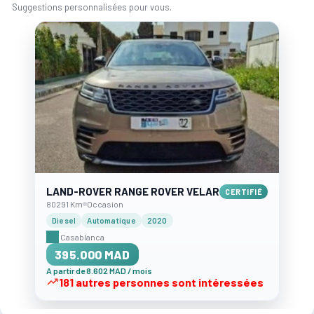
Suggestions personnalisées pour vous.
LAND-ROVER RANGE ROVER VELAR
CERTIFIÉ
80291 Km
Occasion
Diesel
Automatique
2020
Casablanca
395.000 MAD
A partir de 8.602 MAD / mois
181 autres personnes sont intéressées