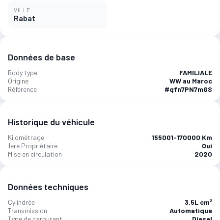
VILLE
Rabat
Données de base
Body type
FAMILIALE
Origine
WW au Maroc
Référence
#qfn7PN7mGS
Historique du véhicule
Kilométrage
155001-170000 Km
1ere Propriétaire
Oui
Mise en circulation
2020
Données techniques
Cylindrée
3.5L cm³
Transmission
Automatique
Type de carburant
Diesel