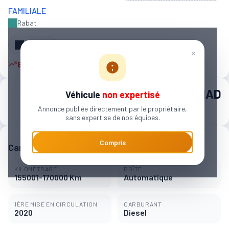
FAMILIALE
Rabat
Partager
×
8 autres personnes sont intéressées
386 000 MAD
Véhicule
non expertisé
Annonce publiée directement par le propriétaire,
5 957 MAD / mois
sans expertise de nos équipes.
Compris
Caractéristiques principales
KILOMÉTRAGE
BOÎTE
155001-170000 Km
Automatique
1ÈRE MISE EN CIRCULATION
CARBURANT
2020
Diesel