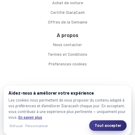
Achat de voiture
Certifié SiaraCash
Offres de la Semaine
A propos
Nous contacter
Termes et Conditions
Préférences cookies
Voitures par ville
Aidez-nous à améliorer votre expérience
Casablanca
|
Rabat
|
Mohammadia
|
Salé
|
Témara
|
Kénitra
Les cookies nous permettent de vous proposer du contenu adapté à
vos préférences et d'améliorer Siaracash chaque jour. En acceptant,
Marques populaires
vous contribuez à une expérience plus pertinente — uniquement pour
Mercedes
|
BMW
|
Volkswagen
|
Dacia
|
Renault
|
Toyota
|
Hyundai
|
Peugeot
vous.
En savoir plus
Tout accepter
Refuser
Personnaliser
2026 SiaraCash - Tous les droits sont réservés