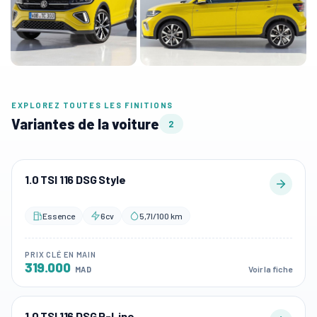
EXPLOREZ TOUTES LES FINITIONS
Variantes de la voiture
2
1.0 TSI 116 DSG Style
Essence
6cv
5,7l/100 km
PRIX CLÉ EN MAIN
319.000
Voir la fiche
MAD
1.0 TSI 116 DSG R-Line