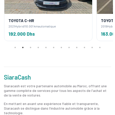
TOYOTA C-HR
TOYOTA
2021
Hybrid
110.001 km
automatique
2019
Hybri
192.000 Dhs
163.0
SiaraCash
Siaracash est votre partenaire automobile au Maroc, offrant une
gamme complète de services pour tous les aspects de l'achat et
de la vente de voitures.
En mettant en avant une expérience fiable et transparente,
Siaracash se distingue dans l'industrie automobile grâce à la
technologie.