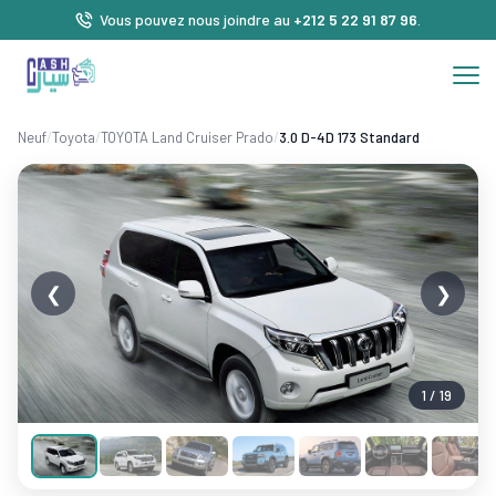
Vous pouvez nous joindre au
+212 5 22 91 87 96
.
Neuf
/
Toyota
/
TOYOTA Land Cruiser Prado
/
3.0 D-4D 173 Standard
❮
❯
1 / 19