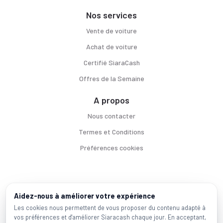
Nos services
Vente de voiture
Achat de voiture
Certifié SiaraCash
Offres de la Semaine
A propos
Nous contacter
Termes et Conditions
Préférences cookies
Voitures par ville
Aidez-nous à améliorer votre expérience
Casablanca
|
Rabat
|
Mohammadia
|
Salé
|
Témara
|
Kénitra
Les cookies nous permettent de vous proposer du contenu adapté à
vos préférences et d'améliorer Siaracash chaque jour. En acceptant,
Marques populaires