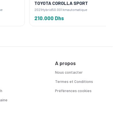
TOYOTA COROLLA SPORT
TOYOT
2021
Hybrid
50.001 km
automatique
2025
Hybr
210.000 Dhs
285.0
A propos
Nous contacter
Termes et Conditions
sh
Préférences cookies
aine