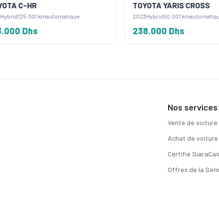
A C-HR
TOYOTA YARIS CROSS
rid
125.001 km
automatique
2023
Hybrid
50.001 km
automatique
00 Dhs
238.000 Dhs
Nos services
Vente de voiture
Achat de voiture
Certifié SiaraCa
Offres de la Sem