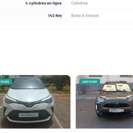
4 cylindres en ligne
Cylindree
142 Nm
Boite A Vitesse
ÉE
CERTIFIÉE