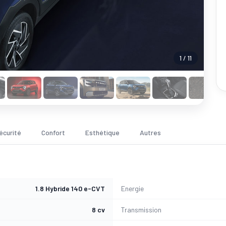
1 / 11
écurité
Confort
Esthétique
Autres
1.8 Hybride 140 e-CVT
Energie
8 cv
Transmission