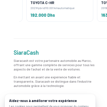
TOYOTA C-HR
TOYOT
2021
Hybrid
110.001 km
automatique
2019
Hyb
192.000 Dhs
163.0
SiaraCash
Siaracash est votre partenaire automobile au Maroc,
offrant une gamme complète de services pour tous les
aspects de l'achat et de la vente de voitures.
En mettant en avant une expérience fiable et
transparente, Siaracash se distingue dans l'industrie
automobile grâce à la technologie.
Aidez-nous à améliorer votre expérience
Les cookies nous permettent de vous proposer du contenu