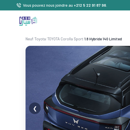
Vous pouvez nous joindre au
+212 5 22 91 87 96
.
Neuf
/
Toyota
/
TOYOTA Corolla Sport
/
1.8 Hybride 140 Limited
❮