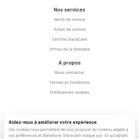
Nos services
Vente de voiture
Achat de voiture
Certifié SiaraCash
Offres de la Semaine
A propos
Nous contacter
Termes et Conditions
Préférences cookies
Voitures par ville
Aidez-nous à améliorer votre expérience
Casablanca
|
Rabat
|
Mohammadia
|
Salé
|
Témara
|
Kénitra
Les cookies nous permettent de vous proposer du contenu adapté à
vos préférences et d'améliorer Siaracash chaque jour. En acceptant,
Marques populaires