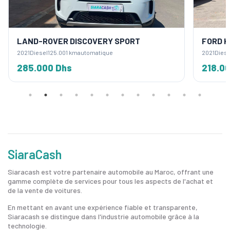
LAND-ROVER DISCOVERY SPORT
FORD 
2021
Diesel
125.001 km
automatique
2021
Diese
285.000 Dhs
218.0
SiaraCash
Siaracash est votre partenaire automobile au Maroc, offrant une
gamme complète de services pour tous les aspects de l'achat et
de la vente de voitures.
En mettant en avant une expérience fiable et transparente,
Siaracash se distingue dans l'industrie automobile grâce à la
technologie.