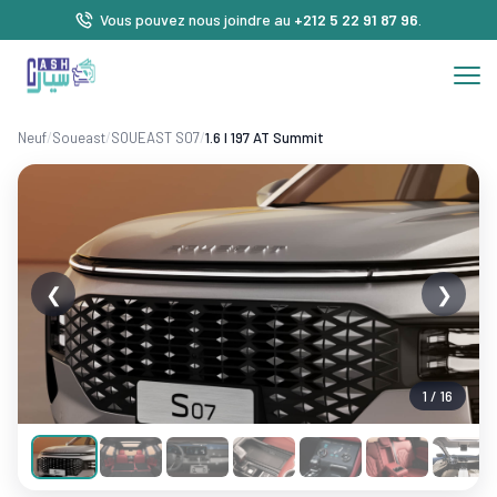
Vous pouvez nous joindre au
+212 5 22 91 87 96
.
Neuf
/
Soueast
/
SOUEAST S07
/
1.6 l 197 AT Summit
❮
❯
1 / 16