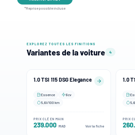
*Reprise possible incluse
EXPLOREZ TOUTES LES FINITIONS
Variantes de la voiture
4
1.0 TSI 115 DSG Elegance
1.0 T
Essence
6cv
Es
5,6l/100 km
5,
PRIX CLÉ EN MAIN
PRIX C
239.000
260
Voir la fiche
MAD