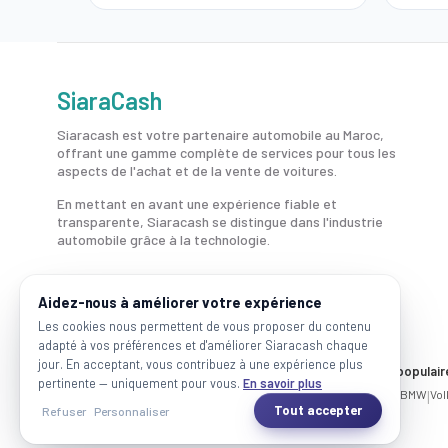
SiaraCash
Siaracash est votre partenaire automobile au Maroc,
offrant une gamme complète de services pour tous les
aspects de l'achat et de la vente de voitures.
En mettant en avant une expérience fiable et
transparente, Siaracash se distingue dans l'industrie
automobile grâce à la technologie.
Aidez-nous à améliorer votre expérience
Les cookies nous permettent de vous proposer du contenu
adapté à vos préférences et d'améliorer Siaracash chaque
jour. En acceptant, vous contribuez à une expérience plus
Voitures par ville
Marques populair
pertinente — uniquement pour vous.
En savoir plus
Casablanca
|
Rabat
|
Mohammadia
|
Salé
|
Témara
|
Kénitra
Mercedes
|
BMW
|
Vo
Tout accepter
Refuser
Personnaliser
2026 SiaraCash - Tous les droits sont réservés