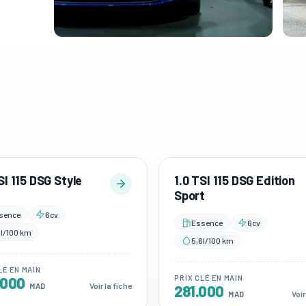
SI 115 DSG Style
1.0 TSI 115 DSG Edition
Sport
sence
6cv
Essence
6cv
6l/100 km
5,6l/100 km
LÉ EN MAIN
PRIX CLÉ EN MAIN
.000
Voir la fiche
MAD
281.000
Voir
MAD