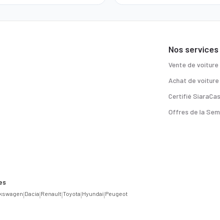
Nos services
Vente de voiture
Achat de voiture
Certifié SiaraCa
Offres de la Sem
es
lkswagen
|
Dacia
|
Renault
|
Toyota
|
Hyundai
|
Peugeot