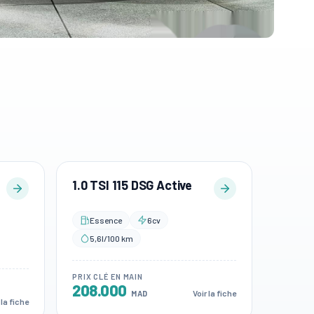
1.0 TSI 115 DSG Active
Essence
6cv
5,6l/100 km
PRIX CLÉ EN MAIN
208.000
Voir la fiche
MAD
 la fiche