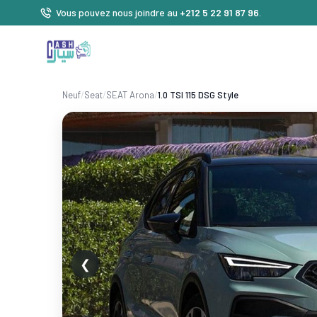
Vous pouvez nous joindre au
+212 5 22 91 87 96
.
Neuf
/
Seat
/
SEAT Arona
/
1.0 TSI 115 DSG Style
❮