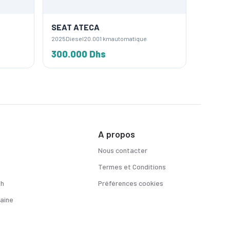
SEAT ATECA
SEAT 
2025
Diesel
20.001 km
automatique
2021
Diese
300.000 Dhs
240.0
A propos
Nous contacter
Termes et Conditions
sh
Préférences cookies
aine