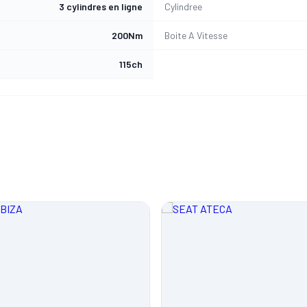
3 cylindres en ligne
Cylindree
200Nm
Boite A Vitesse
115ch