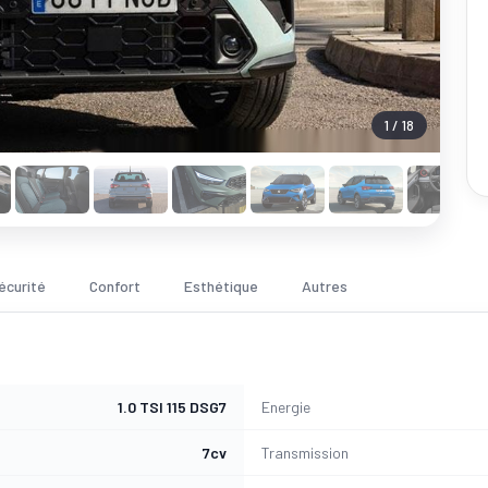
1 / 18
écurité
Confort
Esthétique
Autres
1.0 TSI 115 DSG7
Energie
7cv
Transmission