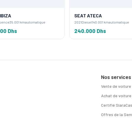
IBIZA
SEAT ATECA
sence
35.001 km
automatique
2021
Diesel
140.001 km
automatique
00 Dhs
240.000 Dhs
Nos services
Vente de voiture
Achat de voiture
Certifié SiaraCa
Offres de la Sem