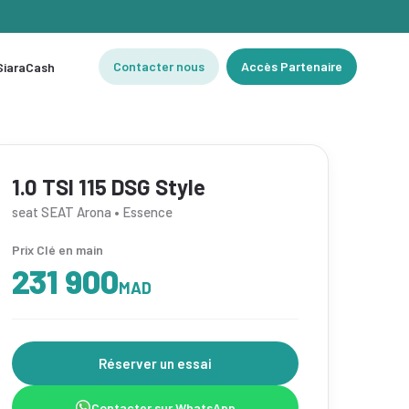
Contacter nous
Accès Partenaire
 SiaraCash
1.0 TSI 115 DSG Style
seat SEAT Arona • Essence
Prix Clé en main
231 900
MAD
Réserver un essai
Contacter sur WhatsApp