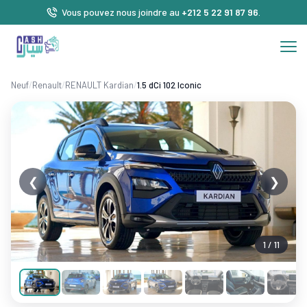
Vous pouvez nous joindre au
+212 5 22 91 87 96
.
Neuf
/
Renault
/
RENAULT Kardian
/
1.5 dCi 102 Iconic
❮
❯
1 / 11