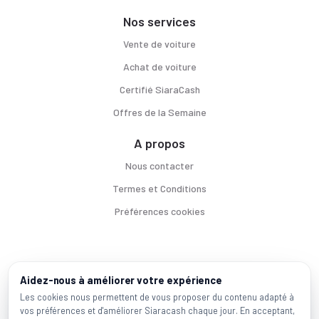
Nos services
Vente de voiture
Achat de voiture
Certifié SiaraCash
Offres de la Semaine
A propos
Nous contacter
Termes et Conditions
Préférences cookies
Voitures par ville
Aidez-nous à améliorer votre expérience
Casablanca
|
Rabat
|
Mohammadia
|
Salé
|
Témara
|
Kénitra
Les cookies nous permettent de vous proposer du contenu adapté à
vos préférences et d'améliorer Siaracash chaque jour. En acceptant,
Marques populaires