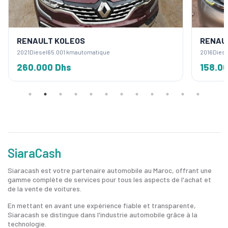
RENAULT KOLEOS
RENAU
2021
Diesel
65.001 km
automatique
2016
Diese
260.000 Dhs
158.0
SiaraCash
Siaracash est votre partenaire automobile au Maroc, offrant une
gamme complète de services pour tous les aspects de l'achat et
de la vente de voitures.
En mettant en avant une expérience fiable et transparente,
Siaracash se distingue dans l'industrie automobile grâce à la
technologie.