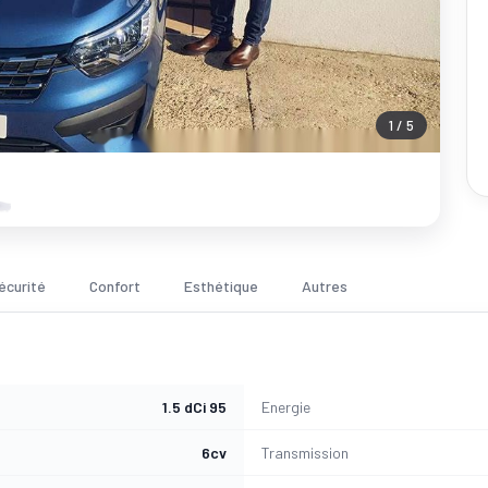
1 / 5
écurité
Confort
Esthétique
Autres
1.5 dCi 95
Energie
6cv
Transmission