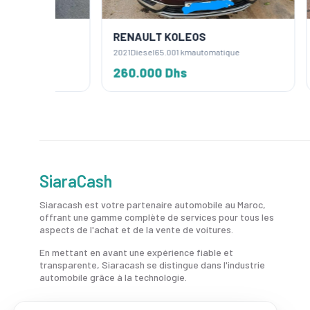
RENAULT KOLEOS
RENA
2021
Diesel
65.001 km
automatique
2016
Die
260.000 Dhs
158.0
SiaraCash
Siaracash est votre partenaire automobile au Maroc,
offrant une gamme complète de services pour tous les
aspects de l'achat et de la vente de voitures.
En mettant en avant une expérience fiable et
transparente, Siaracash se distingue dans l'industrie
automobile grâce à la technologie.