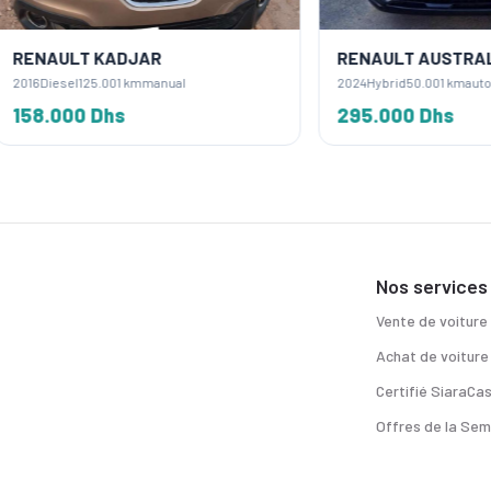
ULT KADJAR
RENAULT AUSTRAL
sel
125.001 km
manual
2024
Hybrid
50.001 km
automatique
00 Dhs
295.000 Dhs
Nos services
Vente de voiture
Achat de voiture
Certifié SiaraCa
Offres de la Sem