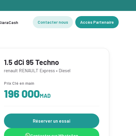
Contacter nous
Accès Partenaire
 SiaraCash
1.5 dCi 95 Techno
renault RENAULT Express • Diesel
Prix Clé en main
196 000
MAD
Réserver un essai
Contacter sur WhatsApp