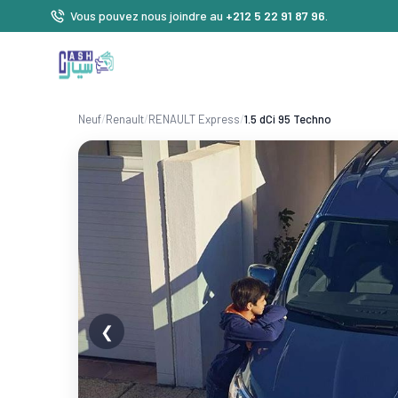
Vous pouvez nous joindre au
+212 5 22 91 87 96
.
Neuf
/
Renault
/
RENAULT Express
/
1.5 dCi 95 Techno
❮