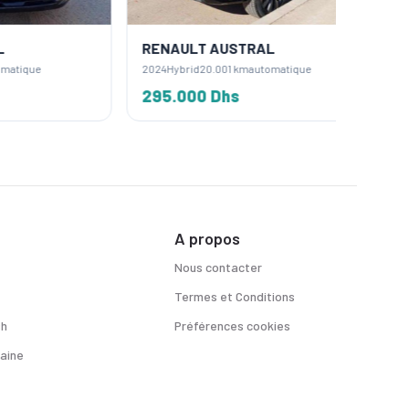
RENAULT AUSTRAL
RENAU
2024
Hybrid
20.001 km
automatique
2017
Diese
295.000 Dhs
140.0
A propos
Nous contacter
Termes et Conditions
sh
Préférences cookies
aine