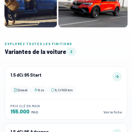
EXPLOREZ TOUTES LES FINITIONS
Variantes de la voiture
2
1.5 dCi 95 Start
Diesel
6 cv
5,1 l/100 km
PRIX CLÉ EN MAIN
155.000
Voir la fiche
MAD
1.5 dCi 95 Advance