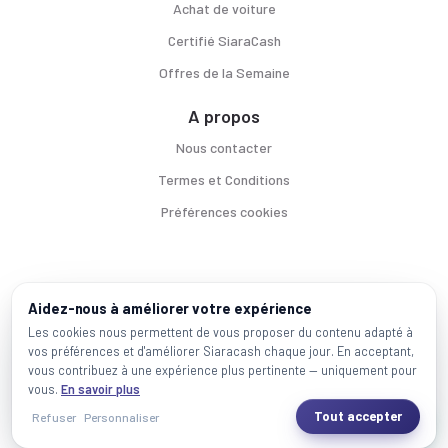
Achat de voiture
Certifié SiaraCash
Offres de la Semaine
A propos
Nous contacter
Termes et Conditions
Préférences cookies
Voitures par ville
Aidez-nous à améliorer votre expérience
Casablanca
|
Rabat
|
Mohammadia
|
Salé
|
Témara
|
Kénitra
Les cookies nous permettent de vous proposer du contenu adapté à
vos préférences et d'améliorer Siaracash chaque jour. En acceptant,
Marques populaires
vous contribuez à une expérience plus pertinente — uniquement pour
Mercedes
|
BMW
|
Volkswagen
|
Dacia
|
Renault
|
Toyota
|
Hyundai
|
Peugeot
vous.
En savoir plus
Tout accepter
Refuser
Personnaliser
2026 SiaraCash - Tous les droits sont réservés