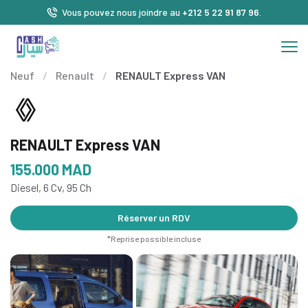
Vous pouvez nous joindre au
+212 5 22 91 87 96
.
Neuf
/
Renault
/
RENAULT Express VAN
RENAULT Express VAN
155.000
MAD
Diesel, 6 Cv, 95 Ch
Réserver un RDV
*Reprise possible incluse