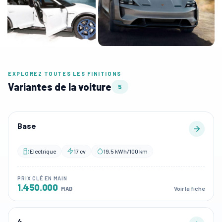
EXPLOREZ TOUTES LES FINITIONS
Variantes de la voiture
5
Base
Electrique
17 cv
19,5 kWh/100 km
PRIX CLÉ EN MAIN
1.450.000
Voir la fiche
MAD
4