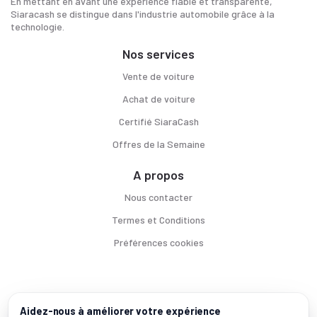
En mettant en avant une expérience fiable et transparente,
Siaracash se distingue dans l'industrie automobile grâce à la
technologie.
Nos services
Vente de voiture
Achat de voiture
Certifié SiaraCash
Offres de la Semaine
A propos
Nous contacter
Termes et Conditions
Préférences cookies
Voitures par ville
Aidez-nous à améliorer votre expérience