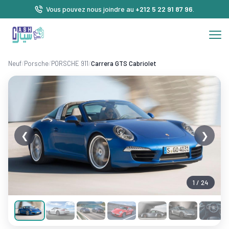
Vous pouvez nous joindre au
+212 5 22 91 87 96
.
Neuf
/
Porsche
/
PORSCHE 911
/
Carrera GTS Cabriolet
❮
❯
1 / 24