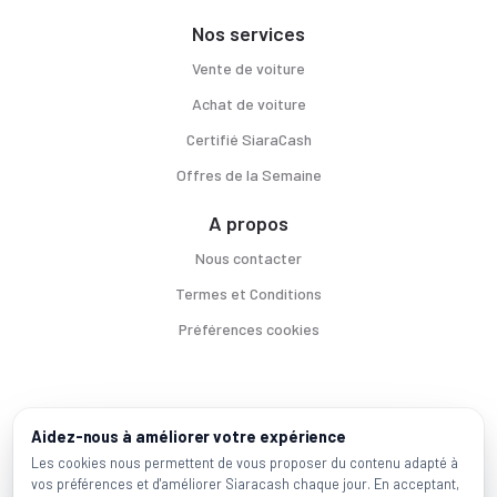
Nos services
Vente de voiture
Achat de voiture
Certifié SiaraCash
Offres de la Semaine
A propos
Nous contacter
Termes et Conditions
Préférences cookies
Voitures par ville
Aidez-nous à améliorer votre expérience
Casablanca
|
Rabat
|
Mohammadia
|
Salé
|
Témara
|
Kénitra
Les cookies nous permettent de vous proposer du contenu adapté à
vos préférences et d'améliorer Siaracash chaque jour. En acceptant,
Marques populaires