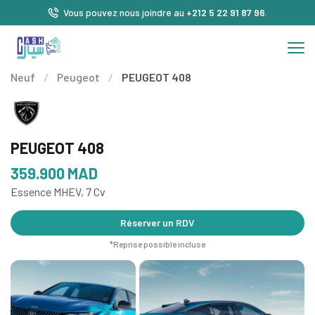
Vous pouvez nous joindre au
+212 5 22 91 87 96
.
Neuf
/
Peugeot
/
PEUGEOT 408
PEUGEOT 408
359.900
MAD
Essence MHEV, 7 Cv
Réserver un RDV
*Reprise possible incluse