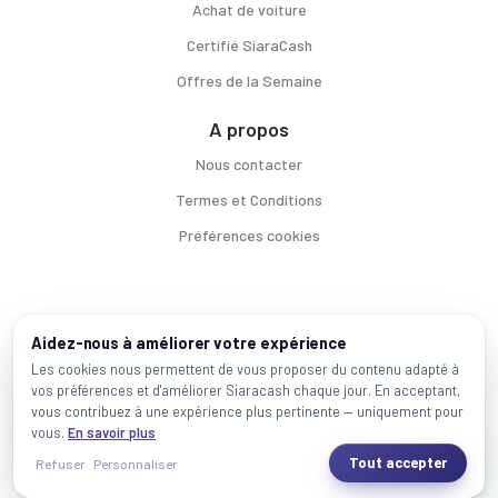
Achat de voiture
Certifié SiaraCash
Offres de la Semaine
A propos
Nous contacter
Termes et Conditions
Préférences cookies
Voitures par ville
Aidez-nous à améliorer votre expérience
Casablanca
|
Rabat
|
Mohammadia
|
Salé
|
Témara
|
Kénitra
Les cookies nous permettent de vous proposer du contenu adapté à
vos préférences et d'améliorer Siaracash chaque jour. En acceptant,
Marques populaires
vous contribuez à une expérience plus pertinente — uniquement pour
Mercedes
|
BMW
|
Volkswagen
|
Dacia
|
Renault
|
Toyota
|
Hyundai
|
Peugeot
vous.
En savoir plus
Tout accepter
Refuser
Personnaliser
2026 SiaraCash - Tous les droits sont réservés