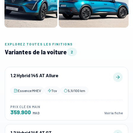
EXPLOREZ TOUTES LES FINITIONS
Variantes de la voiture
2
1.2 Hybrid 145 AT Allure
Essence MHEV
7cv
5,1l/100 km
PRIX CLÉ EN MAIN
359.900
Voir la fiche
MAD
1.2 Hybrid 145 AT GT