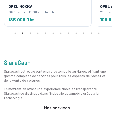
OPEL MOKKA
OPEL 
2023
Essence
110.001 km
automatique
2016
Esse
185.000 Dhs
105.0
SiaraCash
Siaracash est votre partenaire automobile au Maroc, offrant une
gamme complète de services pour tous les aspects de l'achat et
de la vente de voitures.
En mettant en avant une expérience fiable et transparente,
Siaracash se distingue dans l'industrie automobile grâce à la
technologie.
Nos services