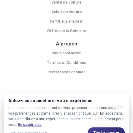
Vente de voiture
Achat de voiture
Certifié SiaraCash
Offres de la Semaine
A propos
Nous contacter
Termes et Conditions
Préférences cookies
Voitures par ville
Aidez-nous à améliorer votre expérience
Casablanca
|
Rabat
|
Mohammadia
|
Salé
|
Témara
|
Kénitra
Les cookies nous permettent de vous proposer du contenu adapté à
vos préférences et d'améliorer Siaracash chaque jour. En acceptant,
Marques populaires
vous contribuez à une expérience plus pertinente — uniquement pour
Mercedes
|
BMW
|
Volkswagen
|
Dacia
|
Renault
|
Toyota
|
Hyundai
|
Peugeot
vous.
En savoir plus
Tout accepter
Refuser
Personnaliser