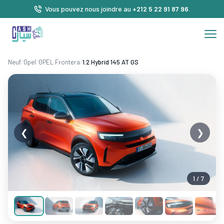
Vous pouvez nous joindre au
+212 5 22 91 87 96
.
Neuf
/
Opel
/
OPEL Frontera
/
1.2 Hybrid 145 AT GS
❮
❯
1 / 7