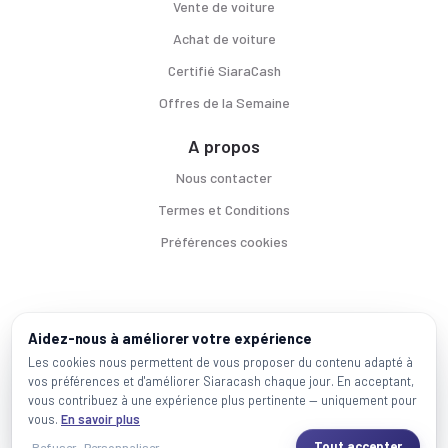
Vente de voiture
Achat de voiture
Certifié SiaraCash
Offres de la Semaine
A propos
Nous contacter
Termes et Conditions
Préférences cookies
Voitures par ville
Aidez-nous à améliorer votre expérience
Casablanca
|
Rabat
|
Mohammadia
|
Salé
|
Témara
|
Kénitra
Les cookies nous permettent de vous proposer du contenu adapté à
vos préférences et d'améliorer Siaracash chaque jour. En acceptant,
Marques populaires
vous contribuez à une expérience plus pertinente — uniquement pour
Mercedes
|
BMW
|
Volkswagen
|
Dacia
|
Renault
|
Toyota
|
Hyundai
|
Peugeot
vous.
En savoir plus
Tout accepter
Refuser
Personnaliser