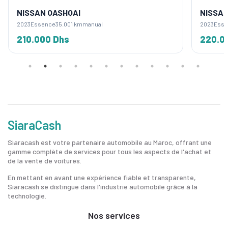
NISSAN QASHQAI
NISSAN
2023
Essence
35.001 km
manual
2023
Esse
210.000 Dhs
220.0
SiaraCash
Siaracash est votre partenaire automobile au Maroc, offrant une
gamme complète de services pour tous les aspects de l'achat et
de la vente de voitures.
En mettant en avant une expérience fiable et transparente,
Siaracash se distingue dans l'industrie automobile grâce à la
technologie.
Nos services