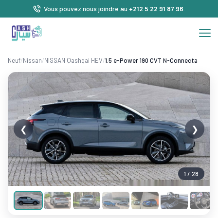
Vous pouvez nous joindre au
+212 5 22 91 87 96
.
Neuf
/
Nissan
/
NISSAN Qashqai HEV
/
1.5 e-Power 190 CVT N-Connecta
❮
❯
1 / 28