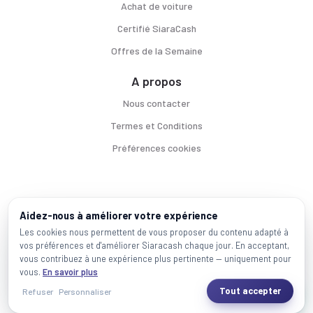
Achat de voiture
Certifié SiaraCash
Offres de la Semaine
A propos
Nous contacter
Termes et Conditions
Préférences cookies
Voitures par ville
Aidez-nous à améliorer votre expérience
Casablanca
|
Rabat
|
Mohammadia
|
Salé
|
Témara
|
Kénitra
Les cookies nous permettent de vous proposer du contenu adapté à
vos préférences et d'améliorer Siaracash chaque jour. En acceptant,
Marques populaires
vous contribuez à une expérience plus pertinente — uniquement pour
Mercedes
|
BMW
|
Volkswagen
|
Dacia
|
Renault
|
Toyota
|
Hyundai
|
Peugeot
vous.
En savoir plus
Tout accepter
Refuser
Personnaliser
2026 SiaraCash - Tous les droits sont réservés