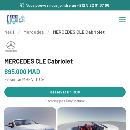
Vous pouvez nous joindre au
+212 5 22 91 87 96
.
Neuf
/
Mercedes
/
MERCEDES CLE Cabriolet
MERCEDES CLE Cabriolet
895.000
MAD
Essence MHEV, 11 Cv
Réserver un RDV
*Reprise possible incluse