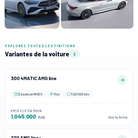
EXPLOREZ TOUTES LES FINITIONS
Variantes de la voiture
2
300 4MATIC AMG line
Essence MHEV
11cv
7,0l/100 km
PRIX CLÉ EN MAIN
1.045.000
Voir la fiche
MAD
220 AMG line+