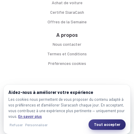
Achat de voiture
Certifié SiaraCash
Offres de la Semaine
A propos
Nous contacter
Termes et Conditions
Préférences cookies
Voitures par ville
Aidez-nous à améliorer votre expérience
Casablanca
|
Rabat
|
Mohammadia
|
Salé
|
Témara
|
Kénitra
Les cookies nous permettent de vous proposer du contenu adapté à
vos préférences et d'améliorer Siaracash chaque jour. En acceptant,
Marques populaires
vous contribuez à une expérience plus pertinente — uniquement pour
Mercedes
|
BMW
|
Volkswagen
|
Dacia
|
Renault
|
Toyota
|
Hyundai
|
Peugeot
vous.
En savoir plus
Tout accepter
Refuser
Personnaliser
2026 SiaraCash - Tous les droits sont réservés