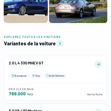
EXPLOREZ TOUTES LES FINITIONS
Variantes de la voiture
2
2.0 L4 330 MHEV GT
Essence
11cv
8,5l/100 km
PRIX CLÉ EN MAIN
769.000
Voir la fiche
MAD
3.0 V6 430 Modena