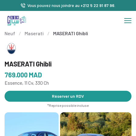
Vous pouvez nous joindre au
+212 5 22 91 87 96
.
Neuf
/
Maserati
/
MASERATI Ghibli
MASERATI Ghibli
769.000
MAD
Essence, 11 Cv, 330 Ch
Réserver un RDV
*Reprise possible incluse