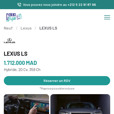
Vous pouvez nous joindre au
+212 5 22 91 87 96
.
Neuf
/
Lexus
/
LEXUS LS
LEXUS LS
1.712.000
MAD
Hybride, 20 Cv, 359 Ch
Réserver un RDV
*Reprise possible incluse