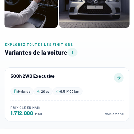
EXPLOREZ TOUTES LES FINITIONS
Variantes de la voiture
1
500h 2WD Executive
Hybride
20 cv
6,5 l/100 km
PRIX CLÉ EN MAIN
1.712.000
Voir la fiche
MAD