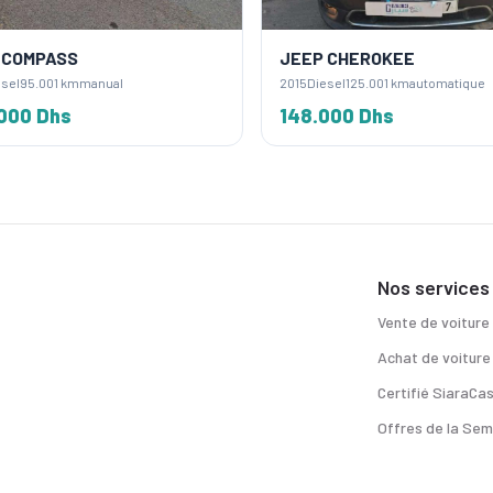
 COMPASS
JEEP CHEROKEE
sel
95.001 km
manual
2015
Diesel
125.001 km
automatique
000 Dhs
148.000 Dhs
Nos services
Vente de voiture
Achat de voiture
Certifié SiaraCa
Offres de la Sem