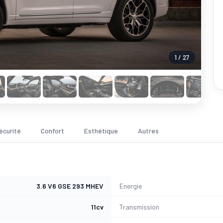
1 / 27
écurité
Confort
Esthétique
Autres
3.6 V6 GSE 293 MHEV
Energie
11cv
Transmission