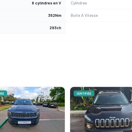
6 cylindres en V
Cylindree
352Nm
Boite A Vitesse
293ch
ÉE
CERTIFIÉE