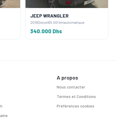
JEEP WRANGLER
JEEP 
2019
Diesel
65.001 km
automatique
2019
Diese
340.000 Dhs
320.0
A propos
Nous contacter
Termes et Conditions
sh
Préférences cookies
aine