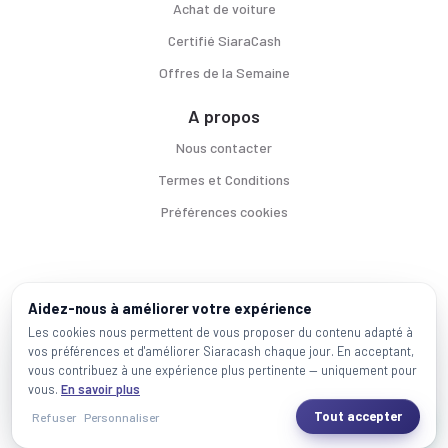
Achat de voiture
Certifié SiaraCash
Offres de la Semaine
A propos
Nous contacter
Termes et Conditions
Préférences cookies
Voitures par ville
Aidez-nous à améliorer votre expérience
Casablanca
|
Rabat
|
Mohammadia
|
Salé
|
Témara
|
Kénitra
Les cookies nous permettent de vous proposer du contenu adapté à
vos préférences et d'améliorer Siaracash chaque jour. En acceptant,
Marques populaires
vous contribuez à une expérience plus pertinente — uniquement pour
Mercedes
|
BMW
|
Volkswagen
|
Dacia
|
Renault
|
Toyota
|
Hyundai
|
Peugeot
vous.
En savoir plus
Tout accepter
Refuser
Personnaliser
2026 SiaraCash - Tous les droits sont réservés