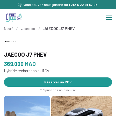
Vous pouvez nous joindre au
+212 5 22 91 87 96
.
Neuf
/
Jaecoo
/
JAECOO J7 PHEV
JAECOO J7 PHEV
369.000
MAD
Hybride rechargeable, 11 Cv
Réserver un RDV
*Reprise possible incluse