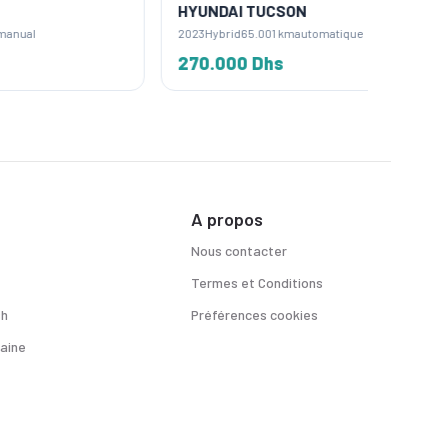
HYUNDAI TUCSON
HYUND
2023
Hybrid
65.001 km
automatique
2023
Dies
270.000 Dhs
283.0
A propos
Nous contacter
Termes et Conditions
sh
Préférences cookies
aine