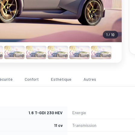
1 / 10
écurité
Confort
Esthétique
Autres
1.6 T-GDI 230 HEV
Energie
11 cv
Transmission