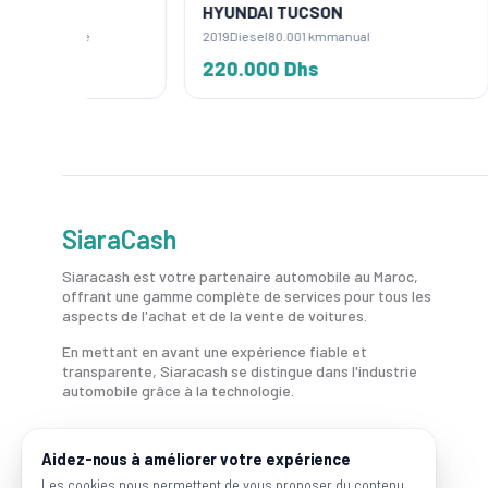
HYUNDAI TUCSON
HYUND
e
2019
Diesel
80.001 km
manual
2022
Die
220.000 Dhs
220.
SiaraCash
Siaracash est votre partenaire automobile au Maroc,
offrant une gamme complète de services pour tous les
aspects de l'achat et de la vente de voitures.
En mettant en avant une expérience fiable et
transparente, Siaracash se distingue dans l'industrie
automobile grâce à la technologie.
Aidez-nous à améliorer votre expérience
Les cookies nous permettent de vous proposer du contenu