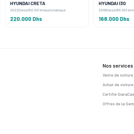
AI CRETA
HYUNDAI I30
sel
50.001 km
automatique
2018
Diesel
80.001 km
manual
000 Dhs
168.000 Dhs
Nos services
Vente de voiture
Achat de voiture
Certifié SiaraCa
Offres de la Sem