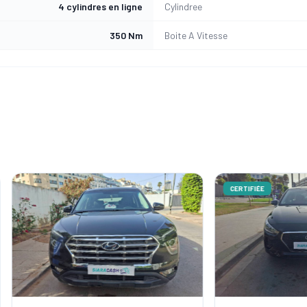
4 cylindres en ligne
Cylindree
350 Nm
Boite A Vitesse
CERTIFIÉE