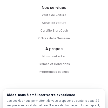
Nos services
Vente de voiture
Achat de voiture
Certifié SiaraCash
Offres de la Semaine
A propos
Nous contacter
Termes et Conditions
Préférences cookies
Voitures par ville
Aidez-nous à améliorer votre expérience
Casablanca
|
Rabat
|
Mohammadia
|
Salé
|
Témara
|
Kénitra
Les cookies nous permettent de vous proposer du contenu adapté à
vos préférences et d'améliorer Siaracash chaque jour. En acceptant,
Marques populaires