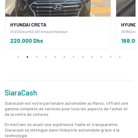
HYUNDAI CRETA
HYUNDA
2022
Diesel
50.001 km
automatique
2018
Diese
220.000 Dhs
168.0
SiaraCash
Siaracash est votre partenaire automobile au Maroc, offrant une
gamme complète de services pour tous les aspects de l'achat et
de la vente de voitures.
En mettant en avant une expérience fiable et transparente,
Siaracash se distingue dans l'industrie automobile grâce à la
technologie.