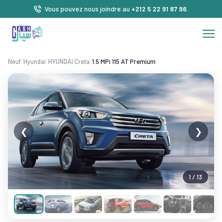
Vous pouvez nous joindre au
+212 5 22 91 87 96
.
Neuf
/
Hyundai
/
HYUNDAI Creta
/
1.5 MPi 115 AT Premium
❮
❯
1 / 13