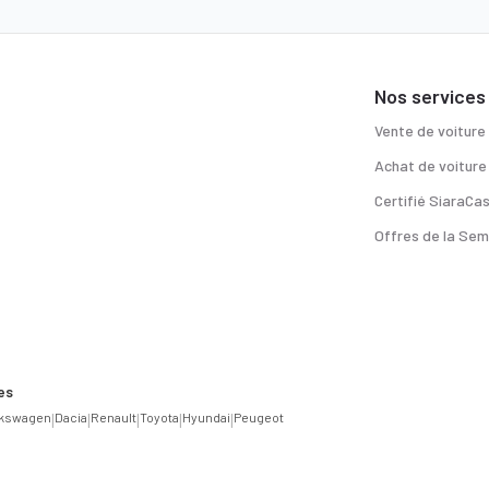
Nos services
Vente de voiture
Achat de voiture
Certifié SiaraCa
Offres de la Sem
es
lkswagen
|
Dacia
|
Renault
|
Toyota
|
Hyundai
|
Peugeot