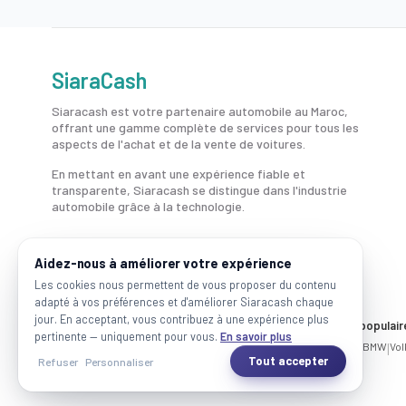
SiaraCash
Siaracash est votre partenaire automobile au Maroc,
offrant une gamme complète de services pour tous les
aspects de l'achat et de la vente de voitures.
En mettant en avant une expérience fiable et
transparente, Siaracash se distingue dans l'industrie
automobile grâce à la technologie.
Aidez-nous à améliorer votre expérience
Les cookies nous permettent de vous proposer du contenu
adapté à vos préférences et d'améliorer Siaracash chaque
jour. En acceptant, vous contribuez à une expérience plus
Voitures par ville
Marques populair
pertinente — uniquement pour vous.
En savoir plus
Casablanca
|
Rabat
|
Mohammadia
|
Salé
|
Témara
|
Kénitra
Mercedes
|
BMW
|
Vo
Tout accepter
Refuser
Personnaliser
2026 SiaraCash - Tous les droits sont réservés