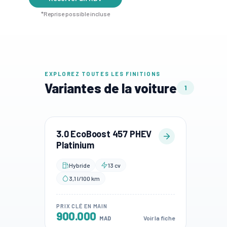
*Reprise possible incluse
EXPLOREZ TOUTES LES FINITIONS
Variantes de la voiture
1
3.0 EcoBoost 457 PHEV
Platinium
Hybride
13 cv
3,1 l/100 km
PRIX CLÉ EN MAIN
900.000
Voir la fiche
MAD