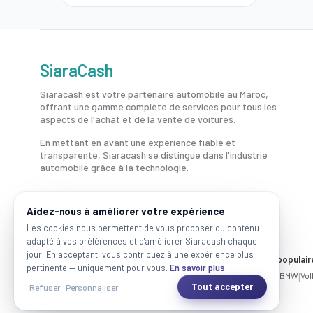
SiaraCash
Siaracash est votre partenaire automobile au Maroc,
offrant une gamme complète de services pour tous les
aspects de l'achat et de la vente de voitures.
En mettant en avant une expérience fiable et
transparente, Siaracash se distingue dans l'industrie
automobile grâce à la technologie.
Aidez-nous à améliorer votre expérience
Les cookies nous permettent de vous proposer du contenu
adapté à vos préférences et d'améliorer Siaracash chaque
jour. En acceptant, vous contribuez à une expérience plus
Voitures par ville
Marques populair
pertinente — uniquement pour vous.
En savoir plus
Casablanca
|
Rabat
|
Mohammadia
|
Salé
|
Témara
|
Kénitra
Mercedes
|
BMW
|
Vo
Tout accepter
Refuser
Personnaliser
2026 SiaraCash - Tous les droits sont réservés