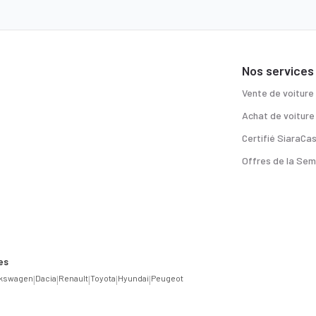
Nos services
Vente de voiture
Achat de voiture
Certifié SiaraCa
Offres de la Sem
es
lkswagen
|
Dacia
|
Renault
|
Toyota
|
Hyundai
|
Peugeot