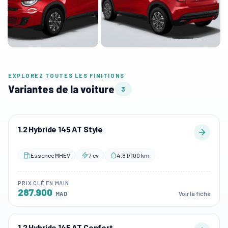
EXPLOREZ TOUTES LES FINITIONS
Variantes de la voiture
3
1.2 Hybride 145 AT Style
Essence MHEV
7 cv
4,8 l/100 km
PRIX CLÉ EN MAIN
287.900
Voir la fiche
MAD
1.2 Hybride 145 AT Confort