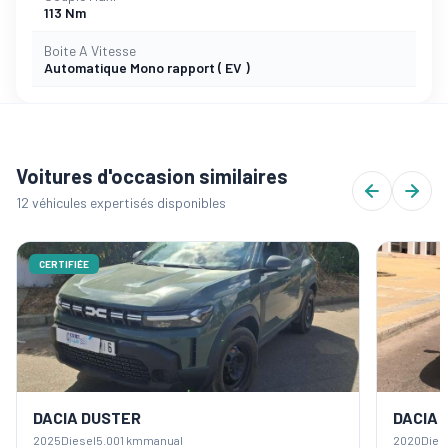
113 Nm
Boite A Vitesse
Automatique Mono rapport ( EV )
Voitures d'occasion similaires
12 véhicules expertisés disponibles
CERTIFIÉE
DACIA DUSTER
DACIA
2025
Diesel
5.001 km
manual
2020
Dies